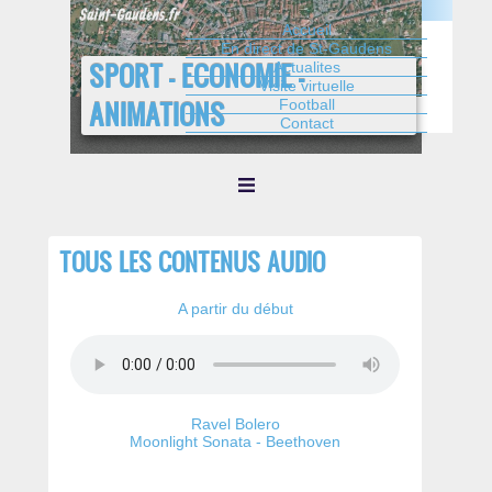
Saint-gaudens.fr
Accueil
En direct de St-Gaudens
SPORT - ECONOMIE -
Actualites
Visite virtuelle
ANIMATIONS
Football
Contact
TOUS LES CONTENUS AUDIO
A partir du début
Ravel Bolero
Moonlight Sonata - Beethoven