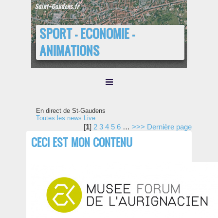
SPORT - ECONOMIE -
ANIMATIONS
En direct de St-Gaudens
Toutes les news Live
[
1
]
2
3
4
5
6
…
>>>
Dernière page
CECI EST MON CONTENU