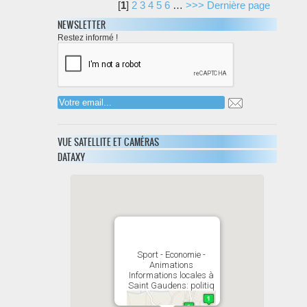
[
1
]
2
3
4
5
6
…
>>>
Dernière page
NEWSLETTER
Restez informé !
VUE SATELLITE ET CAMÉRAS
DATAXY
Sport - Economie -
Animations
Informations locales à
Saint Gaudens: politiq