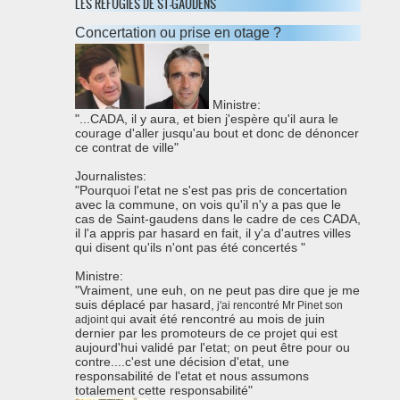
31800 saint-gaudens
LES RÉFUGIÉS DE ST-GAUDENS
0562001779
Concertation ou prise en otage ?
Ministre:
"...CADA, il y aura, et bien j'espère qu'il aura le
courage d'aller jusqu'au bout et donc de dénoncer
ce contrat de ville"
Journalistes:
"Pourquoi l'etat ne s'est pas pris de concertation
avec la commune, on vois qu'il n'y a pas que le
cas de Saint-gaudens dans le cadre de ces CADA,
il l'a appris par hasard en fait, il y'a d'autres villes
qui disent qu'ils n'ont pas été concertés "
Ministre:
"Vraiment, une euh, on ne peut pas dire que je me
suis déplacé par hasard,
j'ai rencontré Mr Pinet son
avait été rencontré au mois de juin
adjoint qui
dernier par les promoteurs de ce projet qui est
aujourd'hui validé par l'etat; on peut être pour ou
contre....c'est une décision d'etat, une
responsabilité de l'etat et nous assumons
totalement cette responsabilité"