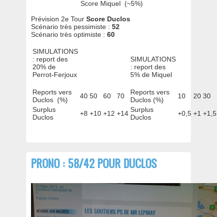
Score Miquel (~5%)
Prévision 2e Tour
Score Duclos
Scénario très pessimiste :
52
Scénario très optimiste :
60
SIMULATIONS
: report des
SIMULATIONS
20% de
: report des
Perrot-Ferjoux
5% de Miquel
Reports vers
Reports vers
40
50
60
70
10
20
30
Duclos (%)
Duclos (%)
Surplus
Surplus
+8
+10
+12
+14
+0,5
+1
+1,5
Duclos
Duclos
PRONO : 58/42 POUR DUCLOS