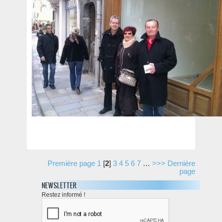
Première page
1
[
2
]
3
4
5
6
7
…
>>>
Dernière
page
NEWSLETTER
Restez informé !